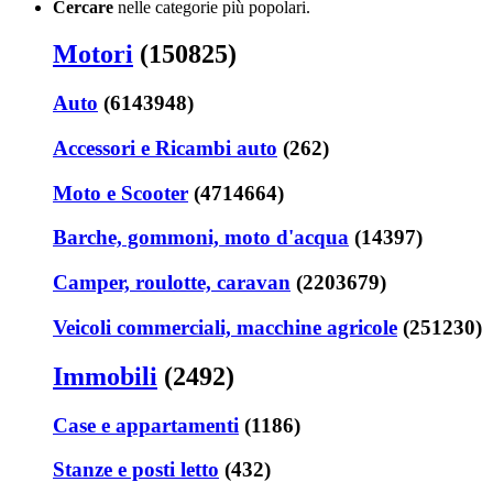
Cercare
nelle categorie più popolari.
Motori
(150825)
Auto
(6143948)
Accessori e Ricambi auto
(262)
Moto e Scooter
(4714664)
Barche, gommoni, moto d'acqua
(14397)
Camper, roulotte, caravan
(2203679)
Veicoli commerciali, macchine agricole
(251230)
Immobili
(2492)
Case e appartamenti
(1186)
Stanze e posti letto
(432)