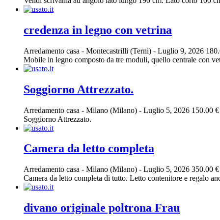
Vendi scrivania ad angolo lato lungo 190 cm. Lato corto 100 cm.
credenza in legno con vetrina
Arredamento casa
-
Montecastrilli (Terni)
-
Luglio 9, 2026
180.
Mobile in legno composto da tre moduli, quello centrale con vetri
Soggiorno Attrezzato.
Arredamento casa
-
Milano (Milano)
-
Luglio 5, 2026
150.00 €
Soggiorno Attrezzato.
Camera da letto completa
Arredamento casa
-
Milano (Milano)
-
Luglio 5, 2026
350.00 €
Camera da letto completa di tutto. Letto contenitore e regalo a
divano originale poltrona Frau