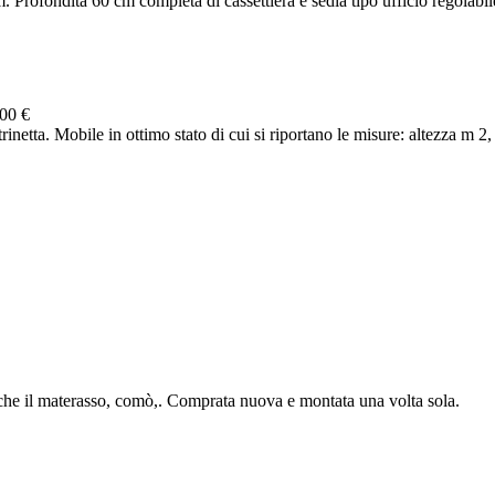
 Profondità 60 cm completa di cassettiera e sedia tipo ufficio regolabil
00 €
netta. Mobile in ottimo stato di cui si riportano le misure: altezza m 2, 
nche il materasso, comò,. Comprata nuova e montata una volta sola.