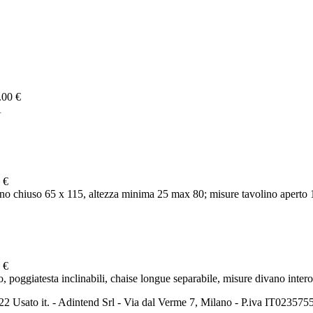
.00 €
A
 €
o chiuso 65 x 115, altezza minima 25 max 80; misure tavolino aperto 
 €
ggiatesta inclinabili, chaise longue separabile, misure divano intero 
2 Usato it. - Adintend Srl - Via dal Verme 7, Milano - P.iva IT02357