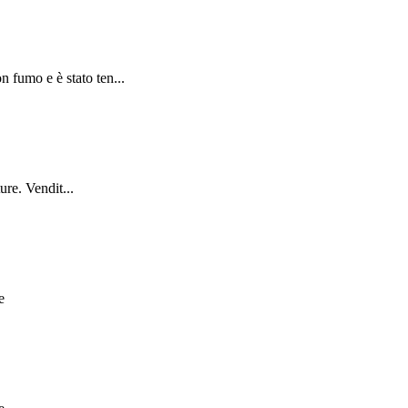
 fumo e è stato ten...
re. Vendit...
e