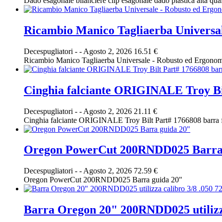
Dado esagonale bilanciere clip esagonale dado plastica alta quali
Ricambio Manico Tagliaerba Universa
Decespugliatori
-
-
Agosto 2, 2026
16.51 €
Ricambio Manico Tagliaerba Universale - Robusto ed Ergono
Cinghia falciante ORIGINALE Troy B
Decespugliatori
-
-
Agosto 2, 2026
21.11 €
Cinghia falciante ORIGINALE Troy Bilt Part# 1766808 ba
Oregon PowerCut 200RNDD025 Barra 
Decespugliatori
-
-
Agosto 2, 2026
72.59 €
Oregon PowerCut 200RNDD025 Barra guida 20"
Barra Oregon 20" 200RNDD025 utilizza 