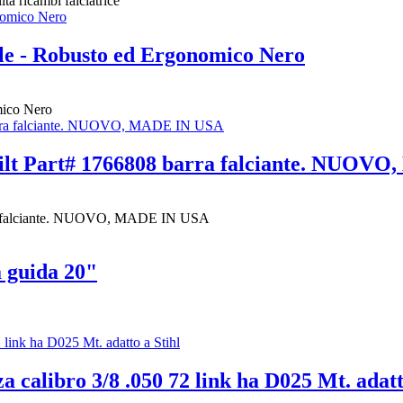
tà ricambi falciatrice
le - Robusto ed Ergonomico Nero
mico Nero
ilt Part# 1766808 barra falciante. NUOV
rra falciante. NUOVO, MADE IN USA
guida 20"
calibro 3/8 .050 72 link ha D025 Mt. adatt