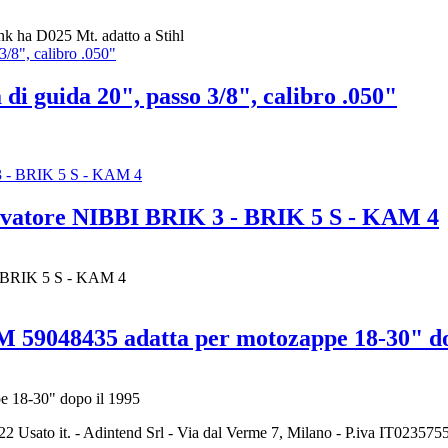
k ha D025 Mt. adatto a Stihl
guida 20", passo 3/8", calibro .050"
tivatore NIBBI BRIK 3 - BRIK 5 S - KAM 4
- BRIK 5 S - KAM 4
 59048435 adatta per motozappe 18-30" do
e 18-30" dopo il 1995
2 Usato it. - Adintend Srl - Via dal Verme 7, Milano - P.iva IT02357