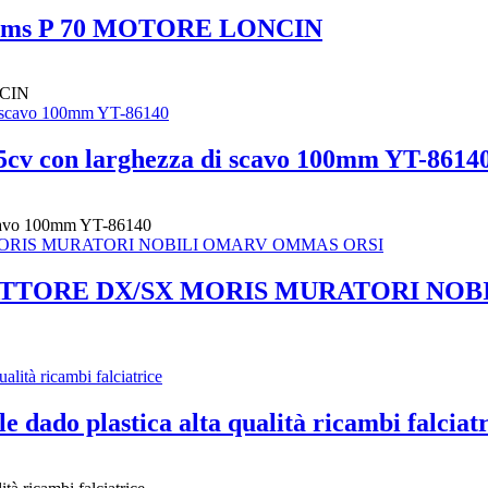
systems P 70 MOTORE LONCIN
NCIN
15cv con larghezza di scavo 100mm YT-8614
 scavo 100mm YT-86140
TTORE DX/SX MORIS MURATORI NOB
e dado plastica alta qualità ricambi falciat