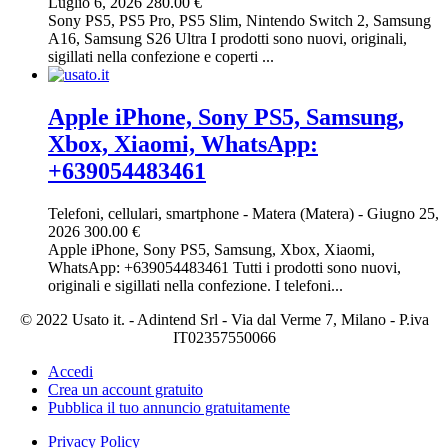
Luglio 6, 2026
280.00 €
Sony PS5, PS5 Pro, PS5 Slim, Nintendo Switch 2, Samsung
A16, Samsung S26 Ultra I prodotti sono nuovi, originali,
sigillati nella confezione e coperti ...
Apple iPhone, Sony PS5, Samsung,
Xbox, Xiaomi, WhatsApp:
+639054483461
Telefoni, cellulari, smartphone
-
Matera (Matera)
-
Giugno 25,
2026
300.00 €
Apple iPhone, Sony PS5, Samsung, Xbox, Xiaomi,
WhatsApp: +639054483461 Tutti i prodotti sono nuovi,
originali e sigillati nella confezione. I telefoni...
© 2022 Usato it. - Adintend Srl - Via dal Verme 7, Milano - P.iva
IT02357550066
Accedi
Crea un account gratuito
Pubblica il tuo annuncio gratuitamente
Privacy Policy